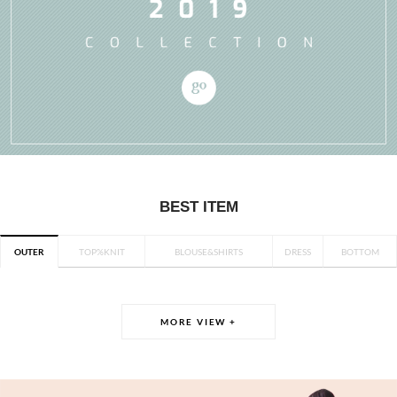
BEST ITEM
OUTER
TOP%KNIT
BLOUSE&SHIRTS
DRESS
BOTTOM
MORE VIEW +