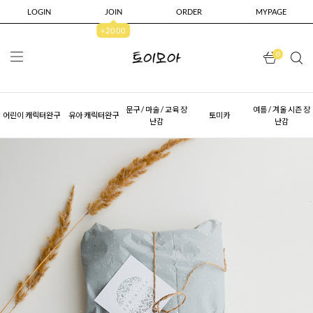
LOGIN
JOIN
ORDER
MYPAGE
+2000
0
문구 / 마술 / 교육 장
여름 / 겨울 시즌 장
어린이 캐릭터완구
유아 캐릭터완구
토미카
난감
난감