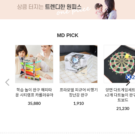
MD PICK
학습 놀이 완구 해피타
프라모델 피규어 비행기
양면 다트게임세트
운 시티램프 카롤러유아
장난감 완구
x2개 다트놀이 완
트보드
35,880
1,910
21,230