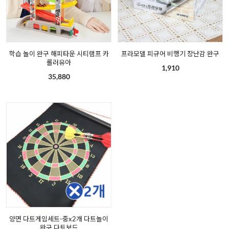
학습 놀이 완구 해피타운 시티램프 카
프라모델 피규어 비행기 장난감 완구
롤러유아
1,910
35,880
양면 다트게임세트-중x2개 다트놀이
완구 다트보드